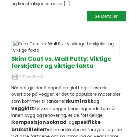
og konstruksjonsbransje [...]
Se Detaljer
Skim Coat vs. Wall Putty: Viktige
forskjeller og viktige fakta
2025-05-13
Når det gjelder å oppnå en glatt og slitesterk
overflate på vegger, er det to populære materialer
skumfrakk
som kommer til tankene:
og
veggkitt
Selv om begge tjener lignende formål
innen bygg og renovering, er de forskjellige
komposisjon
søknad
spesifikke
i
,
, og
brukstilfeller
Denne artikkelen vil fordype seg i de
viktigste faktaene om skummaling og veggsparkel,