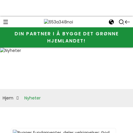
DIN PARTNER I Å BYGGE DET GRØNNE
Gi oss mer
HJEMLANDET!
Nyheter
informasjon
om JINJI
CHEMICAL og
celluloseeter
Hjem
Nyheter