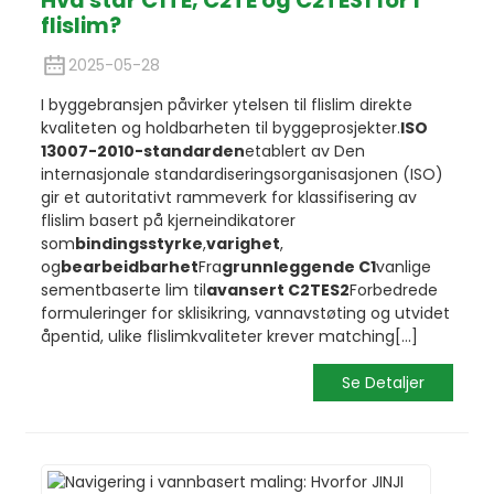
Hva står C1TE, C2TE og C2TES1 for i
flislim?
2025-05-28
I byggebransjen påvirker ytelsen til flislim direkte
kvaliteten og holdbarheten til byggeprosjekter.
ISO
13007-2010-standarden
etablert av Den
internasjonale standardiseringsorganisasjonen (ISO)
gir et autoritativt rammeverk for klassifisering av
flislim basert på kjerneindikatorer
som
bindingsstyrke
,
varighet
,
og
bearbeidbarhet
Fra
grunnleggende C1
vanlige
sementbaserte lim til
avansert C2TES2
Forbedrede
formuleringer for sklisikring, vannavstøting og utvidet
åpentid, ulike flislimkvaliteter krever matching
[...]
Se Detaljer