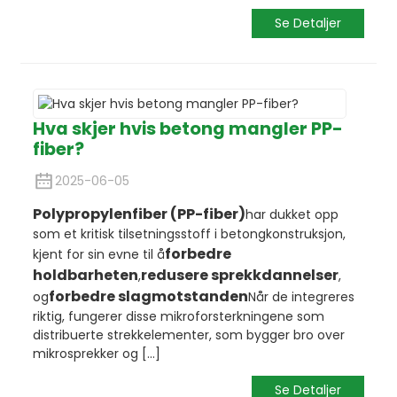
Se Detaljer
Hva skjer hvis betong mangler PP-
fiber?
2025-06-05
Polypropylenfiber (PP-fiber)
har dukket opp
som et kritisk tilsetningsstoff i betongkonstruksjon,
forbedre
kjent for sin evne til å
holdbarheten
redusere sprekkdannelser
,
,
forbedre slagmotstanden
og
Når de integreres
riktig, fungerer disse mikroforsterkningene som
distribuerte strekkelementer, som bygger bro over
mikrosprekker og [...]
Se Detaljer