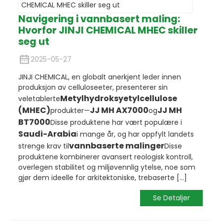
Navigering i vannbasert maling:
Hvorfor JINJI CHEMICAL MHEC skiller
seg ut
2025-05-27
JINJI CHEMICAL, en globalt anerkjent leder innen
produksjon av celluloseeter, presenterer sin
Metylhydroksyetylcellulose
veletablerte
(MHEC)
JJ MH AX7000
JJ MH
produkter—
og
BT7000
Disse produktene har vært populære i
Saudi-Arabia
i mange år, og har oppfylt landets
vannbaserte malinger
strenge krav til
Disse
produktene kombinerer avansert reologisk kontroll,
overlegen stabilitet og miljøvennlig ytelse, noe som
gjør dem ideelle for arkitektoniske, trebaserte [...]
Se Detaljer