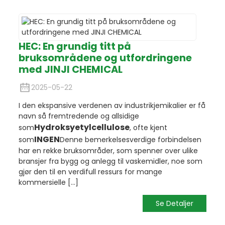
HEC: En grundig titt på
bruksområdene og utfordringene
med JINJI CHEMICAL
2025-05-22
I den ekspansive verdenen av industrikjemikalier er få
navn så fremtredende og allsidige
Hydroksyetylcellulose
som
, ofte kjent
INGEN
som
Denne bemerkelsesverdige forbindelsen
har en rekke bruksområder, som spenner over ulike
bransjer fra bygg og anlegg til vaskemidler, noe som
gjør den til en verdifull ressurs for mange
kommersielle [...]
Se Detaljer