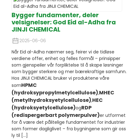
Bygger fundamenter, deler
velsignelser: God Eid al-Adha fra
JINJI CHEMICAL
2025-06-06
Når Eid al-Adha nærmer seg, feirer vi de tidløse
verdiene offer, enhet og felles formål – prinsipper
som gjenspeiler vår forpliktelse til å skape løsninger
som bygger sterkere og mer bærekraftige samfunn.
Hos JINJI CHEMICAL bruker vi produktene våre
HPMC
som
(hydroksypropylmetylcellulose)
MHEC
,
(metylhydroksyetylcellulose)
HEC
,
(hydroksyetylcellulose)
RDP
og
(redispergerbart polymerpulver)
er utformet
for å være det pålitelige fundamentet for industrier
som former dagliglivet – fra bygningene som gir oss
ly til [...]