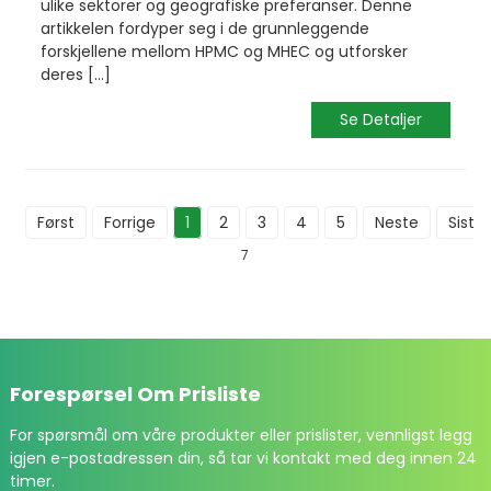
ulike sektorer og geografiske preferanser. Denne
artikkelen fordyper seg i de grunnleggende
forskjellene mellom HPMC og MHEC og utforsker
deres [...]
Se Detaljer
Først
Forrige
1
2
3
4
5
Neste
Siste
7
Forespørsel Om Prisliste
For spørsmål om våre produkter eller prislister, vennligst legg
igjen e-postadressen din, så tar vi kontakt med deg innen 24
timer.