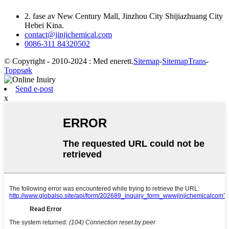
2. fase av New Century Mall, Jinzhou City Shijiazhuang City
Hebei Kina.
contact@jinjichemical.com
0086-311 84320502
© Copyright - 2010-2024 : Med enerett.
Sitemap
-
SitemapTrans
-
Toppsøk
Send e-post
x