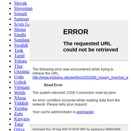
Slovak
Slovenian
Somali
Samoan
Scots Gaelic
Shona
Sindhi
Sundanese
Swahili
Tajik
Tamil
Telugu
Thai
Ukrainian
Urdu
Uzbek
Vietnamese
Welsh
Xhosa
Yiddish
Yoruba
Zulu
Kinyarwanda
Tatar
Oriya