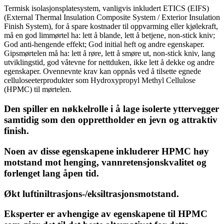
Termisk isolasjonsplatesystem, vanligvis inkludert ETICS (EIFS)
(External Thermal Insulation Composite System / Exterior Insulation
Finish System), for å spare kostnader til oppvarming eller kjølekraft,
må en god limmørtel ha: lett å blande, lett å betjene, non-stick kniv;
God anti-hengende effekt; God initial heft og andre egenskaper.
Gipsmørtelen må ha: lett å røre, lett å smøre ut, non-stick kniv, lang
utviklingstid, god våtevne for nettduken, ikke lett å dekke og andre
egenskaper. Ovennevnte krav kan oppnås ved å tilsette egnede
celluloseeterprodukter som Hydroxypropyl Methyl Cellulose
(HPMC) til mørtelen.
Den spiller en nøkkelrolle i å lage isolerte yttervegger
samtidig som den opprettholder en jevn og attraktiv
finish.
Noen av disse egenskapene inkluderer HPMC høy
motstand mot henging, vannretensjonskvalitet og
forlenget lang åpen tid.
Økt luftiniltrasjons-/eksiltrasjonsmotstand.
Eksperter er avhengige av egenskapene til HPMC