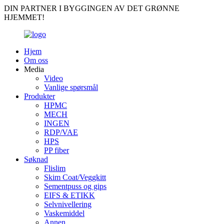
DIN PARTNER I BYGGINGEN AV DET GRØNNE
HJEMMET!
Hjem
Om oss
Media
Video
Vanlige spørsmål
Produkter
HPMC
MECH
INGEN
RDP/VAE
HPS
PP fiber
Søknad
Flislim
Skim Coat/Veggkitt
Sementpuss og gips
EIFS & ETIKK
Selvnivellering
Vaskemiddel
Annen