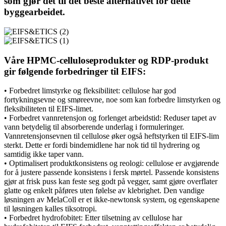
som gjør det til det beste alternativet for dette
byggearbeidet.
Våre HPMC-celluloseprodukter og RDP-produkt
gir følgende forbedringer til EIFS:
• Forbedret limstyrke og fleksibilitet: cellulose har god
fortykningsevne og smøreevne, noe som kan forbedre limstyrken og
fleksibiliteten til EIFS-limet.
• Forbedret vannretensjon og forlenget arbeidstid: Reduser tapet av
vann betydelig til absorberende underlag i formuleringer.
Vannretensjonsevnen til cellulose øker også heftstyrken til EIFS-lim
sterkt. Dette er fordi bindemidlene har nok tid til hydrering og
samtidig ikke taper vann.
• Optimalisert produktkonsistens og reologi: cellulose er avgjørende
for å justere passende konsistens i fersk mørtel. Passende konsistens
gjør at frisk puss kan feste seg godt på vegger, samt gjøre overflater
glatte og enkelt påføres uten følelse av klebrighet. Den vandige
løsningen av MelaColl er et ikke-newtonsk system, og egenskapene
til løsningen kalles tiksotropi.
• Forbedret hydrofobitet: Etter tilsetning av cellulose har