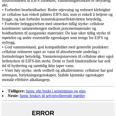
hydrofobiteten til EIFS forbedret, vanntettingseffekten er betydelig
økt.
• Forbedret bearbeidbarhet: Bedre utjevning og redusert klebrighet
av cellulose kan enkelt påføres EIFS-lim, som er enkelt å betjene og
bygge, og kan forbedre konstruksjonseffektiviteten betydelig.
• Forbedre beleggsytelsen med utmerket tidlig styrke: cellulose
kombinerer sammenhengen mellom polymermaterialer og
holdbarheten til uorganiske materialer. De kan sikre tidlig styrke til
mørtelen og andre essensielle egenskaper som trengs for EIFS og
nybygg.
• God vannmotstand, god kompatibilitet med generelle produkter:
cellulose reduserer tapet av vann til absorberende underlag i
formuleringer betydelig. Vannretensjonsevnen til cellulose øker også
heftstyrken til EIFS-lim sterkt. Dette er fordi bindemidlene har nok
tid til hydrering og samtidig ikke taper vann.
• Viser høy styrke, sterk vedheft og alkaliresistens: cellulose har god
retensjon, fortykningsegenskaper, Stabile kjemiske egenskaper
motstår effektivt alkaliangrep.
Tidligere:
hpmc rdp brukt i sementpuss og gips
Neste:
hpmc brukes til selvnivellerende mørtler